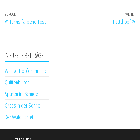
Beitragsnavigation
Vorheriger
ZURÜCK
WEITER
Nä
Türkis-farbene Töss
Hüttchopf
Beitrag
Be
NEUESTE BEITRÄGE
Wassertropfen im Teich
Quittenblüten
Spuren im Schnee
Grass in der Sonne
Der Wald lichtet