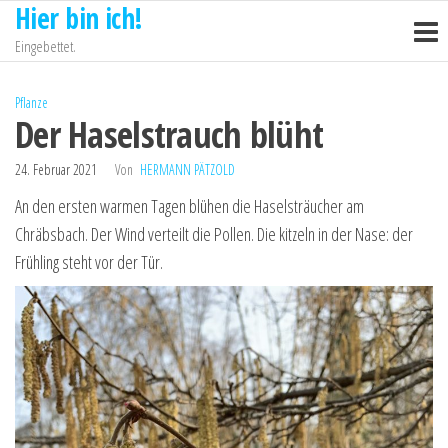
Hier bin ich!
Zum
Inhalt
Eingebettet.
springen
Pflanze
Der Haselstrauch blüht
24. Februar 2021
Von
HERMANN PÄTZOLD
An den ersten warmen Tagen blühen die Haselsträucher am
Chräbsbach. Der Wind verteilt die Pollen. Die kitzeln in der Nase: der
Frühling steht vor der Tür.