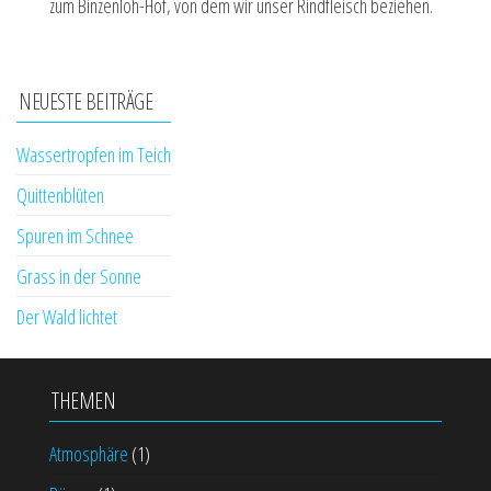
zum Binzenloh-Hof, von dem wir unser Rindfleisch beziehen.
NEUESTE BEITRÄGE
Wassertropfen im Teich
Quittenblüten
Spuren im Schnee
Grass in der Sonne
Der Wald lichtet
THEMEN
Atmosphäre
(1)